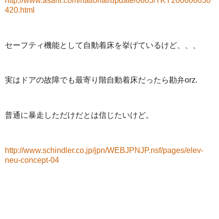
http://www.asahi.com/national/update/0603/TKY200606030
420.html
セーフティ機能として自動着床を挙げているけど、、、
実はドアの故障でも最寄り階自動着床だったら勘弁orz.
普通に暴走しただけだとは信じたいけど。
http://www.schindler.co.jp/jpn/WEBJPNJP.nsf/pages/elev-
neu-concept-04