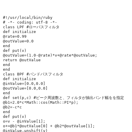
#!/usr/local/bin/ruby
# -*- coding: utf-8 -*-
class 
LPF
#ローパスフィルタ
def 
initialize
@rate
=
0.99
@outValue
=
0.0
end
def 
put
(v)
@outValue
=(
1.0
-
@rate
)*v+
@rate
*
@outValue
;
return
@outValue
end
end
class 
BPF
#バンドパスフィルタ
def 
initialize
@inValue
=[
0.0
,
0.0
]
@outValue
=[
0.0
,
0.0
]
end
def 
set
(p,c) 
#ピーク周波数と、フィルタが抽出バンド幅をを指定
@b1
=
2.0
*c*
Math
::cos(
Math
::
PI
*p);
@b2
=-c*c
end
def 
put
(v)
o=v - 
@inValue
[
1
];
o+=
@b1
*
@outValue
[
0
] + 
@b2
*
@outValue
[
1
];
@inValue
.unshift(v)