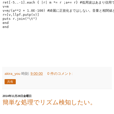
ret[-
5
..-
1
].each { |
r
| m *= r ;a+= r} 
#低周波はあまり信用
v=m
v=m/(a**
2
 + 
1.0E-100
) 
#綺麗に正規化まではしない。音量と相関値
r=[v,llpf.putp(v)]
puts r.join(
"\t"
)
end
end
akira_you
時刻:
9:00:00
0 件のコメント:
共有
2014年11月28日金曜日
簡単な処理でリズム検知したい。