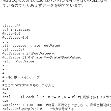
MSGEQ7の63Hzや130Hzバンドは信用できない状況になっ
ているのでとりあえずデータを捨てています。
class 
LPF
def 
initialize
@rate
=
0.9
@outValue
=
0.0
end
attr_accessor
:rate
,
:outValue
;
def 
putp
(v)
@outValue
=v 
if
(
@outValue
<v)
@outValue
=(
1.0
-
@rate
)*v+
@rate
*
@outValue
;
return
@outValue
end
end
#
#（略）以下メインループ
#
#ここでretにMSG7EQの出力が入る
m=
1.0
a=
0.0
ret[-
5
..-
1
].each { |
r
| m *= r ;a+= r} 
#低周波はあまり信用
v=m
v=m/(a**
2
 + 
1.0E-100
) 
#綺麗に正規化まではしない。音量と相関値
r=[v,llpf.putp(v)] 
#ここで出力信号が入る