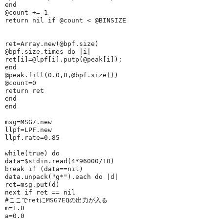
end
@count
 += 
1
return
nil
if
@count
 < 
@BINSIZE
ret=
Array
.new(
@bpf
.size)
@bpf
.size.times 
do
 |
i
|
ret[i]=
@lpf
[i].putp(
@peak
[i]);
end
@peak
.fill(
0.0
,
0
,
@bpf
.size())
@count
=
0
return
 ret
end
end
msg=
MSG7
.new
llpf=
LPF
.new
llpf.rate=
0.85
while
(
true
) 
do
data=
$stdin
.read(
4
*
96000
/
10
)
break
if
 (data==
nil
)
data.unpack(
"
g*
"
).each 
do
 |
d
|
ret=msg.put(d)
next
if
 ret == 
nil
#ここでretにMSG7EQの出力が入る
m=
1.0
a=
0.0