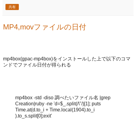
共有
MP4,movファイルの日付
mp4box(gpac-mp4box)をインストールした上で以下のコマ
ンドでファイル日付が得られる
mp4box -std -diso 調べたいファイル名 |grep
Creation|ruby -ne 'd=$_.split(/\"/)[1]; puts
Time.at(d.to_i + Time.local(1904).to_i
).to_s.split[0];exit'