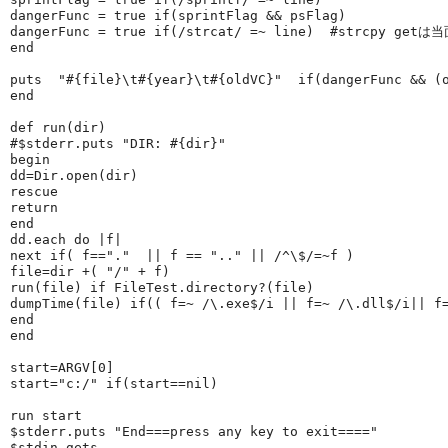
dangerFunc = 
true
if
(sprintFlag && psFlag)
dangerFunc = 
true
if
(
/
strcat
/
 =~ line)  
#strcpy getは
end
puts  
"#{file}\t#{year}\t#{oldVC}"
if
(dangerFunc && (
end
def 
run
(dir)
#$stderr.puts "DIR: #{dir}"
begin
dd=
Dir
.open(dir)
rescue
return
end
dd.each 
do
 |
f
|
next
if
( f==
"
.
"
  || f == 
"
..
"
 || 
/
^\$
/
=~f )
file=dir +( 
"
/
"
 + f)
run(file) 
if
FileTest
.directory?(file)
dumpTime(file) 
if
(( f=~ 
/
\.exe$
/i
 || f=~ 
/
\.dll$
/i
|| f
end
end
start=
ARGV
[
0
]
start=
"
c:/
"
if
(start==
nil
)
run start
$stderr
.puts 
"
End===press any key to exit====
"
$stdin
.gets