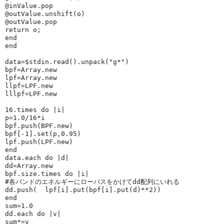
@inValue
.pop
@outValue
.unshift(o)
@outValue
.pop
return
 o;
end
end
data=
$stdin
.read().unpack(
"
g*
"
)
bpf=
Array
.new
lpf=
Array
.new
llpf=
LPF
.new
lllpf=
LPF
.new
16
.times 
do
 |
i
|
p=
1.0
/
16
*i
bpf.push(
BPF
.new)
bpf[-
1
].set(p,
0.95
)
lpf.push(
LPF
.new)
end
data.each 
do
 |
d
|
dd=
Array
.new
bpf.size.times 
do
 |
i
|
#各バンドのエネルギーにローパスをかけてdd配列にいれる
dd.push(  lpf[i].put(bpf[i].put(d)**
2
))
end
sum=
1.0
dd.each 
do
 |
v
|
sum*=v