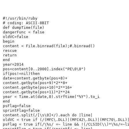
#!/usr/bin/ruby
# coding: ASCII-8BIT
def 
dumpTime
(file)
dangerFunc = 
false
oldVC=
false
begin
content = 
File
.binread(file);
#.binread()
rescue
return
end
year=
2014
pos=content[
0
..
2000
].index(
"
PE
\0\0"
)
if
(pos!=
nil
)
then
date=content.getbyte(pos+
8
)+
content.getbyte(pos+
9
)*
2
**
8
+
content.getbyte(pos+
10
)*
2
**
16
+
content.getbyte(pos+
11
)*
2
**
24
year = 
Time
.at(date,
0
).strftime(
"
%Y
"
).to_i
end
psFlag=
false
sprintFlag=
false
content.split(
/
[
\s\0
]+
/
).each 
do
 |
line
|
oldVC = 
true
if
 (
/
(MFC\.DLL)|(MFC42\.DLL)|(MFC70\.DLL)
psFlag = 
true
if
(
/
\%s
/
 =~ line && !(
/
CLSID(
\\
)*\%s
/
=~l
sprintFlag = 
true
if
(
/
sprintf
/
 =~ line)