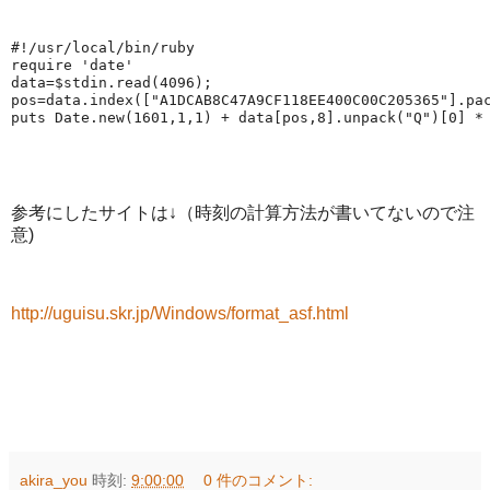
#!/usr/local/bin/ruby 
require
'
date
'
data=
$stdin
.read(
4096
);
pos=data.index([
"
A1DCAB8C47A9CF118EE400C00C205365
"
].pa
puts 
Date
.new(
1601
,
1
,
1
) + data[pos,
8
].unpack(
"
Q
"
)[
0
] *
参考にしたサイトは↓（時刻の計算方法が書いてないので注
意)
http://uguisu.skr.jp/Windows/format_asf.html
akira_you
時刻:
9:00:00
0 件のコメント: