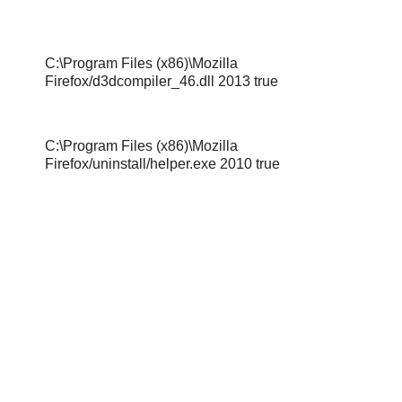
C:\Program Files (x86)\Mozilla
Firefox/d3dcompiler_46.dll 2013 true
C:\Program Files (x86)\Mozilla
Firefox/uninstall/helper.exe 2010 true