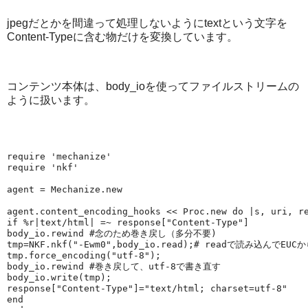
jpegだとかを間違って処理しないようにtextという文字を
Content-Typeに含む物だけを変換しています。
コンテンツ本体は、body_ioを使ってファイルストリームの
ように扱います。
require
'
mechanize
'
require
'
nkf
'
agent = 
Mechanize
.new
agent.content_encoding_hooks << 
Proc
.new 
do
 |
s, uri, r
if
%r|
text/html
|
 =~ response[
"
Content-Type
"
]
body_io.rewind 
#念のため巻き戻し（多分不要)
tmp=
NKF
.nkf(
"
-Ewm0
"
,body_io.read);
# readで読み込んでEUCか
tmp.force_encoding(
"
utf-8
"
);
body_io.rewind 
#巻き戻して、utf-8で書き直す
body_io.write(tmp);
response[
"
Content-Type
"
]=
"
text/html; charset=utf-8
"
end