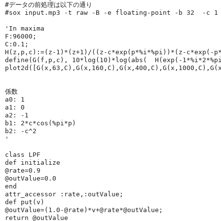
#データの前処理は以下の通り
#sox input.mp3 -t raw -B -e floating-point -b 32  -c 1
'
In maxima
F:96000;
C:0.1;
H(z,p,c):=(z-1)*(z+1)/((z-c*exp(p*%i*%pi))*(z-c*exp(-p
define(G(f,p,c), 10*log(10)*log(abs(  H(exp(-1*%i*2*%p
plot2d([G(x,63,C),G(x,160,C),G(x,400,C),G(x,1000,C),G(
係数
a0: 1  
a1: 0 
a2: -1
b1: 2*c*cos(%pi*p)
b2: -c^2
'
class 
LPF
def 
initialize
@rate
=
0.9
@outValue
=
0.0
end
attr_accessor
:rate
,
:outValue
;
def 
put
(v)
@outValue
=(
1.0
-
@rate
)*v+
@rate
*
@outValue
;
return
@outValue