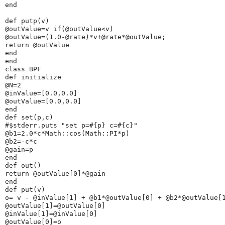
end
def 
putp
(v)
@outValue
=v 
if
(
@outValue
<v)
@outValue
=(
1.0
-
@rate
)*v+
@rate
*
@outValue
;
return
@outValue
end
end
class 
BPF
def 
initialize
@N
=
2
@inValue
=[
0.0
,
0.0
]
@outValue
=[
0.0
,
0.0
]
end
def 
set
(p,c)
#$stderr.puts "set p=#{p} c=#{c}"
@b1
=
2.0
*c*
Math
::cos(
Math
::
PI
*p)
@b2
=-c*c
@gain
=p
end
def 
out
()
return
@outValue
[
0
]*
@gain
end
def 
put
(v)
o= v - 
@inValue
[
1
] + 
@b1
*
@outValue
[
0
] + 
@b2
*
@outValue
[
@outValue
[
1
]=
@outValue
[
0
]
@inValue
[
1
]=
@inValue
[
0
]
@outValue
[
0
]=o