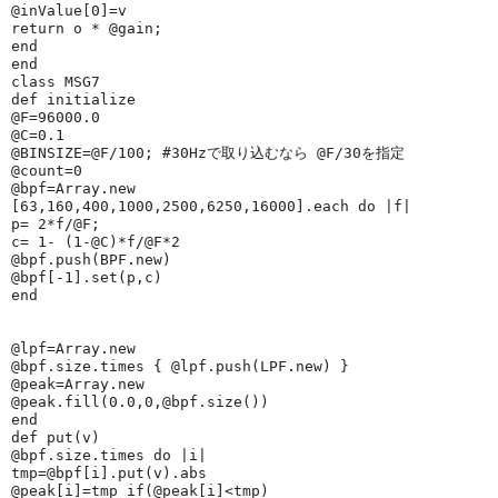
@inValue
[
0
]=v
return
 o * 
@gain
;
end
end
class 
MSG7
def 
initialize
@F
=
96000.0
@C
=
0.1
@BINSIZE
=
@F
/
100
; 
#30Hzで取り込むなら @F/30を指定
@count
=
0
@bpf
=
Array
.new
[
63
,
160
,
400
,
1000
,
2500
,
6250
,
16000
].each 
do
 |
f
|
p= 
2
*f/
@F
;
c= 
1
- (
1
-
@C
)*f/
@F
*
2
@bpf
.push(
BPF
.new)
@bpf
[-
1
].set(p,c)
end
@lpf
=
Array
.new
@bpf
.size.times { 
@lpf
.push(
LPF
.new) }
@peak
=
Array
.new
@peak
.fill(
0.0
,
0
,
@bpf
.size())
end
def 
put
(v)
@bpf
.size.times 
do
 |
i
|
tmp=
@bpf
[i].put(v).abs
@peak
[i]=tmp 
if
(
@peak
[i]<tmp)