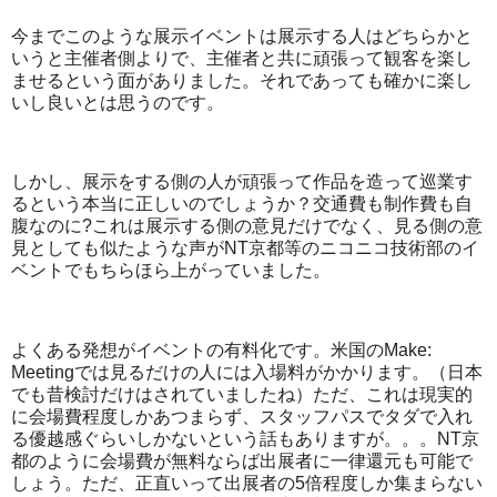
今までこのような展示イベントは展示する人はどちらかと
いうと主催者側よりで、主催者と共に頑張って観客を楽し
ませるという面がありました。それであっても確かに楽し
いし良いとは思うのです。
しかし、展示をする側の人が頑張って作品を造って巡業す
るという本当に正しいのでしょうか？交通費も制作費も自
腹なのに?これは展示する側の意見だけでなく、見る側の意
見としても似たような声がNT京都等のニコニコ技術部のイ
ベントでもちらほら上がっていました。
よくある発想がイベントの有料化です。米国のMake:
Meetingでは見るだけの人には入場料がかかります。（日本
でも昔検討だけはされていましたね）ただ、これは現実的
に会場費程度しかあつまらず、スタッフパスでタダで入れ
る優越感ぐらいしかないという話もありますが。。。NT京
都のように会場費が無料ならば出展者に一律還元も可能で
しょう。ただ、正直いって出展者の5倍程度しか集まらない