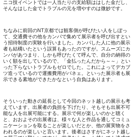
ニコ技イベントでは一人当たりの支給額ははした金だし、
そんなはした金でトラブルの元を増やすのは微妙です。
ちなみに前回のNT京都では観客側が呼びたい人をしぼっ
て、交通費その他をカンパで集めて展示者を呼び出すとい
う招待制度の実験を行いました。カンパした人に他の展示
者も結構いたという誤算もあったのですが。スムーズにカ
ンパがあつまり、しかも呼びたくて呼んで、自分の納得の
いく額を出しているので、「金払ったんだから～～」とい
った下らないトラブルもゼロでした。これによってデカブ
ツ造っているので運搬費用がパネェ。といった展示者も展
示できる素地ができたかなという自負はあります。
そういった動きの延長として今回のネット越しの展示も考
えています。出展者の負担を下げたり、そもそも出展不可
能な人を出展可能にする。展示で何が楽しいのかと聴く
と、おおよその出展者は、様々な人と作品を通してコミュ
ニケーションを取ることが楽しいだとか、他の展実物をさ
われるのが楽しいと言います。後者はさすがにネット越し