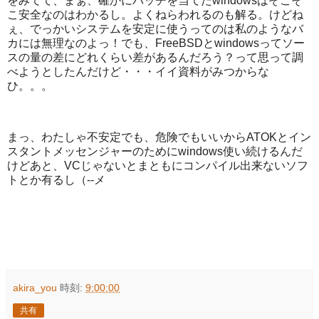
をみてて、まぁ、確かにパッチを当てたwindowsはそこそ
こ安全なのはわかるし。よくねらわれるのも解る。けどね
ぇ、でっかいシステムを安定に使うってのは私のようなバ
カには無理なのよっ！でも、FreeBSDとwindowsってソー
スの量の差にどれくらい差があるんだろう？って思って調
べようとしたんだけど・・・イイ資料がみつからな
ひ。。。
まっ、わたしゃ不安定でも、危険でもいいからATOKとイン
スタントメッセンジャーのためにwindows使い続けるんだ
けどあと、VCじゃないとまともにコンパイル出来ないソフ
トとか有るし（--メ
akira_you
時刻:
9:00:00
共有