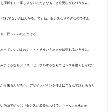
様を理解するっ事じゃないんだよなぁ。と今更ながらつうかん。
てのが慣れてないのはわかる。でもね、センスなさすぎなのですよ
本やに行ってみたんだけど。
な本ってないのよねぇ・・・そういう本出せば売れるだろうに。
読みまくるなりディスアセンブルするなりでセンスを磨くしかない
こから来るんだろう。デザインパタンを使えば？なんて話もあると
局面でやっぱりセンスが必要なわけで。う～ん。wakaran