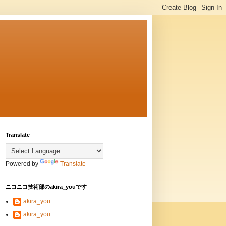
Translate
Powered by
Translate
ニコニコ技術部のakira_youです
akira_you
akira_you