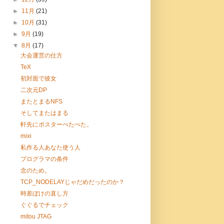
►
11月
(21)
►
10月
(31)
►
9月
(19)
▼
8月
(17)
大会運営の仕方
TeX
初対面で彼女
二次元DP
またとまるNFS
そしてまたはまる
軒先にポスターぺたぺた。
mixi
私作る人あなた使う人
プログラマの条件
念のため。
TCP_NODELAYじゃだめだったのか？
時差ぼけの直し方
ぐぐるでチェック
mitou JTAG