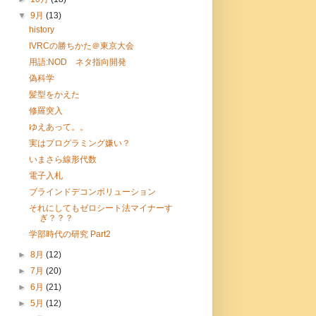
▼
9月
(13)
history
IVRCの勝ちかた＠東京大会
用語:NOD ネタ指向開発
偽科学
髪型をかえた
修羅突入
ゆえあって。。
実はプログラミング嫌い？
いまさら線形代数
電子入札
ブラインドデコンボリューション
それにしてもゼロシート法マイナーす
ぎ？？？
学部時代の研究 Part2
►
8月
(12)
►
7月
(20)
►
6月
(21)
►
5月
(12)