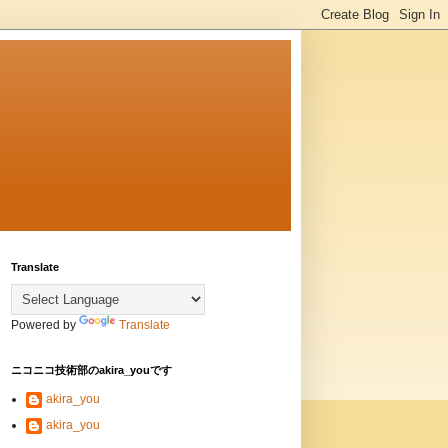
Translate
Powered by
Translate
ニコニコ技術部のakira_youです
akira_you
akira_you