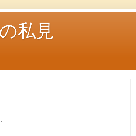
ouの私見
う。