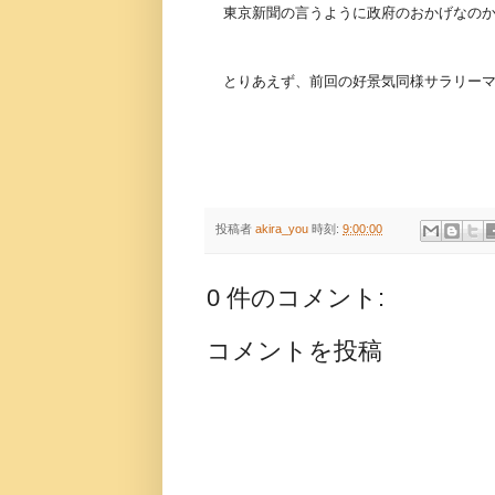
東京新聞の言うように政府のおかげなの
とりあえず、前回の好景気同様サラリー
投稿者
akira_you
時刻:
9:00:00
0 件のコメント:
コメントを投稿