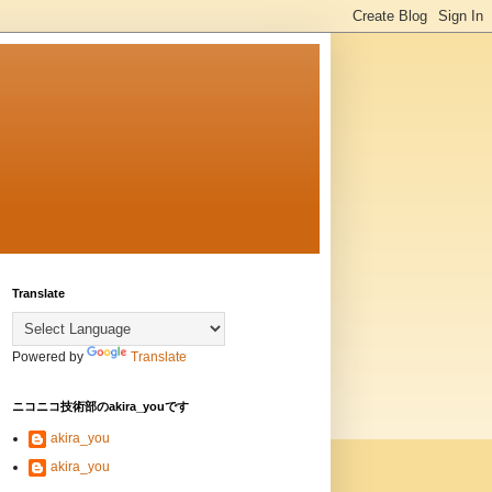
Translate
Powered by
Translate
ニコニコ技術部のakira_youです
akira_you
akira_you