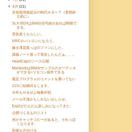
▼
6月
(21)
非視覚情報提示の時代キター？（変態紳
士的に）
SLX-5024は6bit分信号線があれば制御で
きる。
景気底うちらしい。
IVRCのパトロンになろう。
嫁を薄花葉っぱのファンにした。
講義ノート屋って実在したんだぁ。。。
HeartCapのソース公開
Macbookは96kHzサンプルのオーディオ
ができる=リモコン操作できる
最近プログラムのコメントを書いてない
11/1に結婚式をします。
今年もやるぜよ物量作戦
メール不達かもしれないおしらせ。
Exp2がだんだん楽しみになってきた
公開つくるものリスト
何かキャッチコピーがあると、それっぽ
くなります。
部屋を片付ける