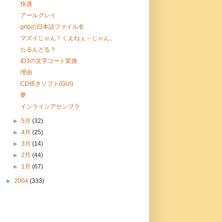
快適
アールグレイ
gripの日本語ファイル名
マズイじゃん！くえねぇ～じゃん。
たるんどる？
ID3の文字コード変換
理由
CD焼きソフト(GUI)
夢
インラインアセンブラ
►
5月
(32)
►
4月
(25)
►
3月
(14)
►
2月
(44)
►
1月
(67)
►
2004
(333)