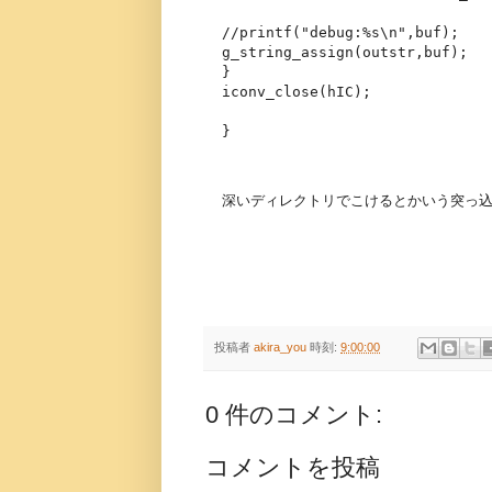
//printf("debug:%s\n",buf);
g_string_assign(outstr,buf);
}
iconv_close(hIC);
}
深いディレクトリでこけるとかいう突っ
投稿者
akira_you
時刻:
9:00:00
0 件のコメント:
コメントを投稿