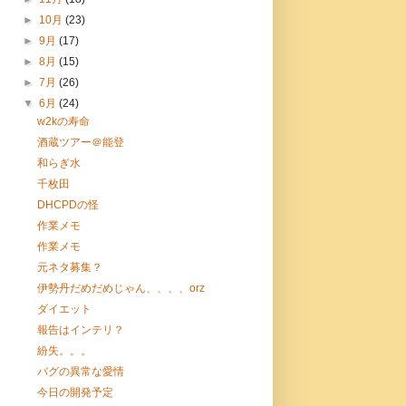
►
10月
(23)
►
9月
(17)
►
8月
(15)
►
7月
(26)
▼
6月
(24)
w2kの寿命
酒蔵ツアー＠能登
和らぎ水
千枚田
DHCPDの怪
作業メモ
作業メモ
元ネタ募集？
伊勢丹だめだめじゃん、、、、orz
ダイエット
報告はインテリ？
紛失。。。
バグの異常な愛情
今日の開発予定