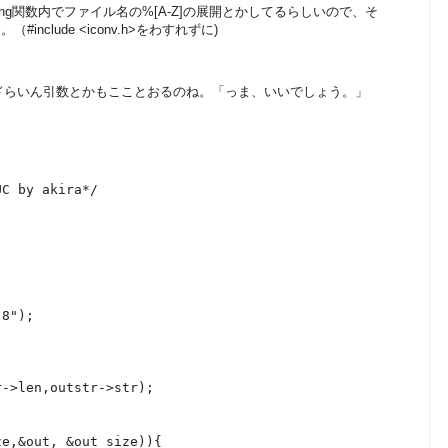
lateString関数内でファイル名の%[A-Z]の展開とかしてるらしいので、そ
clude <iconv.h>をわすれずに)
マンドらいん引数とかもこことおるのね。「っま、いいでしょう。」
UC by akira*/
-8");
r->len,outstr->str);
ze,&out, &out_size)){