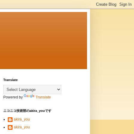
Translate
Powered by
Translate
ニコニコ技術部のakira_youです
akira_you
akira_you