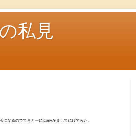
ouの私見
8になるのでてきとーにiconvかましてにげてみた。