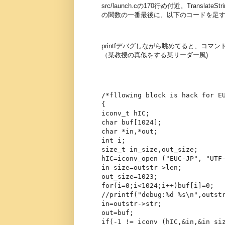
src/launch.cの170行め付近。Trans
の関数の一番最後に、以下のコードを足す。（#in
printfデバグしながら眺めてると、コ
（某教授の真似をする某リーダー風)
/*fllowing block is hack for E
{
iconv_t hIC;
char buf[1024];
char *in,*out;
int i;
size_t in_size,out_size;
hIC=iconv_open ("EUC-JP", "UTF
in_size=outstr->len;
out_size=1023;
for(i=0;i<1024;i++)buf[i]=0;
//printf("debug:%d %s\n",outst
in=outstr->str;
out=buf;
if(-1 != iconv (hIC,&in,&in_si