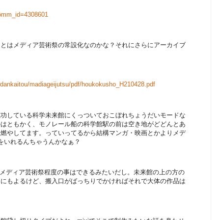
&comm_id=4308601
ことはメディア芸術祭の常設化なのかな？それにさらにアーカイブ
。
ondankaitou/madiageijutsu/pdf/houkokusho_H210428.pdf
成功している科学未来館にくっついておこぼれちょうだいモードな
かはともかく、モノレール船の科学館駅の前は空き地がどどんとあ
識燃やしてます。っていってるから結構マンガ・映画とかよりメデ
力をいれるんちゃうんかなぁ？
ど。メディア芸術祭程度の事はできるみたいだし。未来館の上の方の
さにもよるけど、搬入口がばっちりでかければそれで大体の作品は