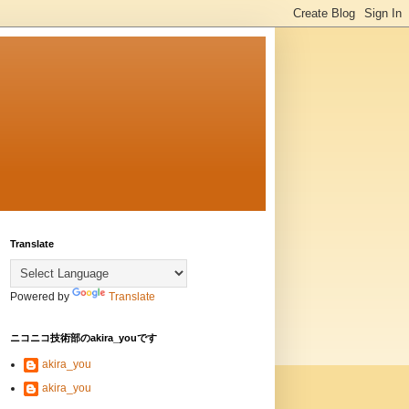
Translate
Powered by
Translate
ニコニコ技術部のakira_youです
akira_you
akira_you