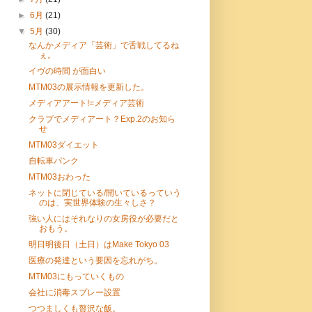
►
6月
(21)
▼
5月
(30)
なんかメディア「芸術」で舌戦してるね
ぇ。
イヴの時間 が面白い
MTM03の展示情報を更新した。
メディアアート!=メディア芸術
クラブでメディアート？Exp.2のお知ら
せ
MTM03ダイエット
自転車パンク
MTM03おわった
ネットに閉じている/開いているっていう
のは、実世界体験の生々しさ？
強い人にはそれなりの女房役が必要だと
おもう。
明日明後日（土日）はMake Tokyo 03
医療の発達という要因を忘れがち。
MTM03にもっていくもの
会社に消毒スプレー設置
つつましくも贅沢な飯。