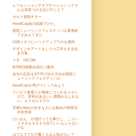
ん？セッションアダプテーションってそ
んな名前つけるほどのこと？
カルト規制キター
HeartCap改の回路でけた。
西院ミュージックフェスティバル選考終
了がみえてきた
USBメモリにバックアップてのも便利
デザインやアートをしつつ工学もする生
き方集
メモ DICOM
MTM03便乗合宿のご案内
自分の広告を3千円で出す方法＠西院ミ
ュージックフェスティバル
HeartCapを再びつくってみよう
リハビリ装置とか簡単につくれるメカト
ロで、実利があるいい課題かもしれな
い。エクセルマクロ
京都かMacが好きな人にお勧めの喫茶店
＠佐世保
けいおん が流行ってる事だし、こうい
うネタもそろそろ出ていいんじゃない
かな
はてなでブログ書く人は人気がない？