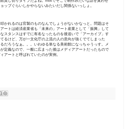
館貸し切りタイプだよね。mixiでそこで制作みたいな話を臭わせ
ショップぐらいしかやらないみたいだし関係ないっしょ。
て叩かれるのは官製のものなんでしょうがないかなっと。問題はそ
アアートは経済産業省も「未来の」アート産業として「振興」して
的なスタンスはすでに有名なったものを後追いで「アーカイブ」す
いてるけど、万が一文化庁の上流の人の意向が強くでてしまった
なるだろうなぁ。。。いわゆる単なる美術館になっちゃうっす。メ
事が定義なので、一般に広まった後はメディアアートだったもので
ディアートと呼ばれていたのが実例。