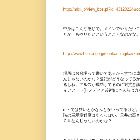
http://mixi.jp/view_bbs.pl?id=43120224
中身はこんな感じで。メインでやりたい
とか、もやりたいというところなのかな
http://www.bunka.go.jp/bunkashingikai/k
場所はお台場って書いてあるからすでに
んじゃないのかな？登記がどうなってる
るしね。アルスが成功してるのに対抗意
ィアアート(!=メディア芸術)に本人らは
mixiでは狭いとかなんとかいってるけ
階の展示室程度はあるっぽい。天井の高
ＯＫなんじゃないのかな？