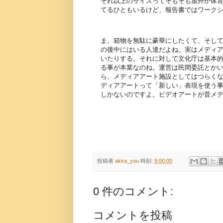
それ以上のサイズってそもそも屋外か体育
てるひともいるけど、報告書ではワーク
ま、箱物を無駄に豪華にしたくて、そし
の後中にはいる人達だよね。実はメディ
いたりする。それに対して文化庁は基本
る事が本業なのね。運営は民間委託とか
ら、メディアアート施設としてはつらく
ディアアートって「新しい」表現を使う
しかないのですよ。ビデオアートが昔メ
投稿者
akira_you
時刻:
9:00:00
0 件のコメント:
コメントを投稿