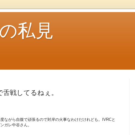
ouの私見
で舌戦してるねぇ。
度ながら自腹で頑張るので対岸の火事なわけだけれども。IVRCと
ガンガレ中谷さん。