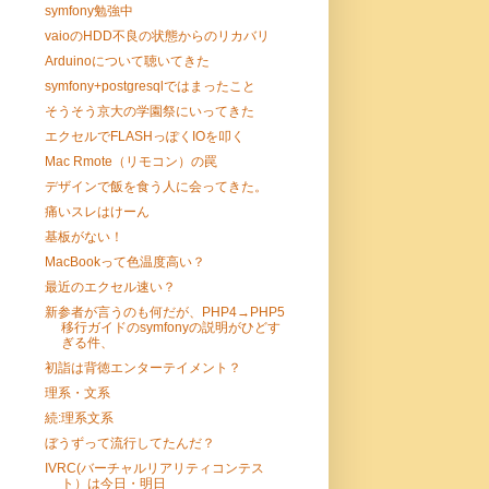
symfony勉強中
vaioのHDD不良の状態からのリカバリ
Arduinoについて聴いてきた
symfony+postgresqlではまったこと
そうそう京大の学園祭にいってきた
エクセルでFLASHっぽくIOを叩く
Mac Rmote（リモコン）の罠
デザインで飯を食う人に会ってきた。
痛いスレはけーん
基板がない！
MacBookって色温度高い？
最近のエクセル速い？
新参者が言うのも何だが、PHP4→PHP5
移行ガイドのsymfonyの説明がひどす
ぎる件、
初詣は背徳エンターテイメント？
理系・文系
続:理系文系
ぼうずって流行してたんだ？
IVRC(バーチャルリアリティコンテス
ト）は今日・明日