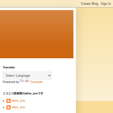
Translate
Powered by
Translate
ニコニコ技術部のakira_youです
akira_you
akira_you