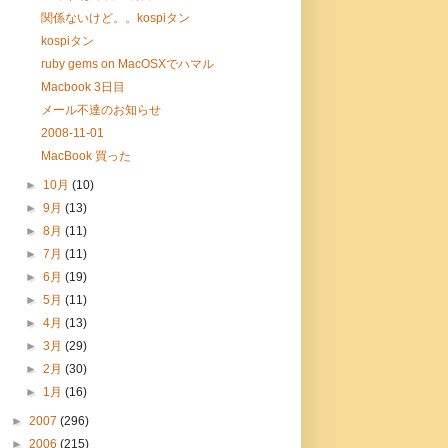
関係ないけど。。kospiタン
kospiタン
ruby gems on MacOSXでハマル
Macbook 3日目
メール不達のお知らせ
2008-11-01
MacBook 買った
►
10月
(10)
►
9月
(13)
►
8月
(11)
►
7月
(11)
►
6月
(19)
►
5月
(11)
►
4月
(13)
►
3月
(29)
►
2月
(30)
►
1月
(16)
►
2007
(296)
►
2006
(215)